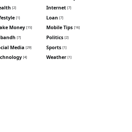
ealth
Internet
[2]
[7]
festyle
Loan
[1]
[7]
ake Money
Mobile Tips
[15]
[16]
ibandh
Politics
[7]
[2]
cial Media
Sports
[29]
[1]
echnology
Weather
[4]
[1]