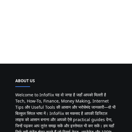
ABOUT US
Welcome to InfoFlix यह वो जगह है जहाँ आपको मिलती है
Tech, How-To, Finance, Money Making, Internet
Tips और Useful Tools की आसान और भरोसेमंद जानकारी—वो भी
बिल्कुल सिंपल भाषा में। InfoFlix का मकसद है आपकी डिजिटल
लाइफ को आसान बनाना और आपको ऐसे practical guides देना,
जिन्हें पढ़कर आप तुरंत समझ सकें और इस्तेमाल भी कर सकें। हम यहाँ
सिर्फ वही कंटेंट शेयर करते हैं जो रिसर्च-बेस्ड, अपडेटेड और 100%