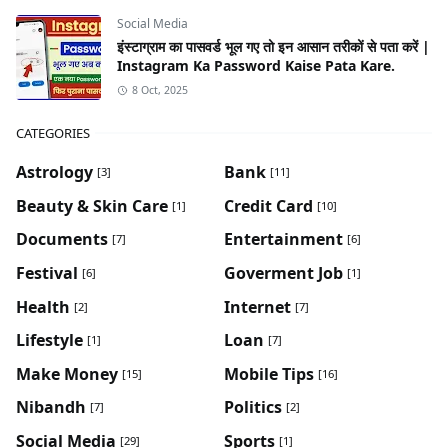
Social Media
इंस्टाग्राम का पासवर्ड भूल गए तो इन आसान तरीकों से पता करें |
Instagram Ka Password Kaise Pata Kare.
8 Oct, 2025
CATEGORIES
Astrology
Bank
[3]
[11]
Beauty & Skin Care
Credit Card
[1]
[10]
Documents
Entertainment
[7]
[6]
Festival
Goverment Job
[6]
[1]
Health
Internet
[2]
[7]
Lifestyle
Loan
[1]
[7]
Make Money
Mobile Tips
[15]
[16]
Nibandh
Politics
[7]
[2]
Social Media
Sports
[29]
[1]