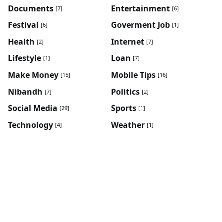
Documents
Entertainment
[7]
[6]
Festival
Goverment Job
[6]
[1]
Health
Internet
[2]
[7]
Lifestyle
Loan
[1]
[7]
Make Money
Mobile Tips
[15]
[16]
Nibandh
Politics
[7]
[2]
Social Media
Sports
[29]
[1]
Technology
Weather
[4]
[1]