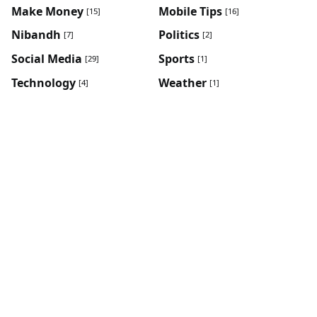
Make Money
Mobile Tips
[15]
[16]
Nibandh
Politics
[7]
[2]
Social Media
Sports
[29]
[1]
Technology
Weather
[4]
[1]