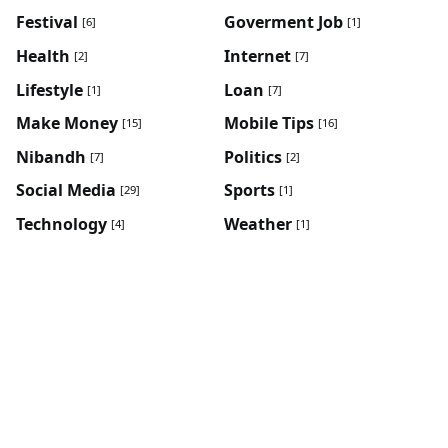
Festival
Goverment Job
[6]
[1]
Health
Internet
[2]
[7]
Lifestyle
Loan
[1]
[7]
Make Money
Mobile Tips
[15]
[16]
Nibandh
Politics
[7]
[2]
Social Media
Sports
[29]
[1]
Technology
Weather
[4]
[1]