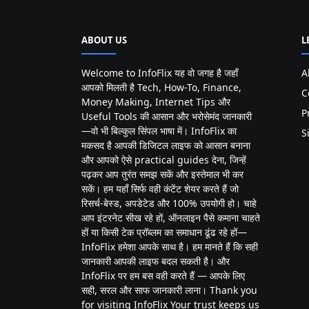
ABOUT US
L
Welcome to InfoFlix यह वो जगह है जहाँ
A
आपको मिलती है Tech, How-To, Finance,
C
Money Making, Internet Tips और
P
Useful Tools की आसान और भरोसेमंद जानकारी
—वो भी बिल्कुल सिंपल भाषा में। InfoFlix का
S
मकसद है आपकी डिजिटल लाइफ को आसान बनाना
और आपको ऐसे practical guides देना, जिन्हें
पढ़कर आप तुरंत समझ सकें और इस्तेमाल भी कर
सकें। हम यहाँ सिर्फ वही कंटेंट शेयर करते हैं जो
रिसर्च-बेस्ड, अपडेटेड और 100% उपयोगी हो। चाहे
आप इंटरनेट सीख रहे हों, ऑनलाइन पैसे कमाना चाहते
हों या किसी टेक प्रॉब्लम का समाधान ढूंढ रहे हों—
InfoFlix हमेशा आपके साथ है। हम मानते हैं कि सही
जानकारी आपकी लाइफ बदल सकती है। और
InfoFlix पर हम बस वही करते हैं — आपके लिए
सही, सरल और साफ जानकारी लाना। Thank you
for visiting InfoFlix Your trust keeps us