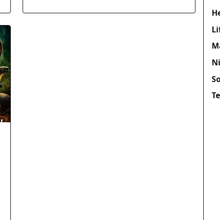
H
Li
M
N
So
T