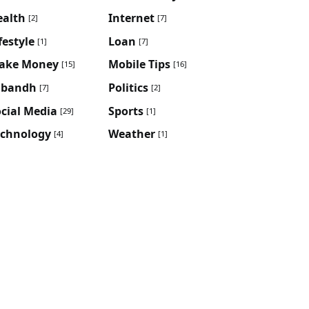
ealth
Internet
[2]
[7]
festyle
Loan
[1]
[7]
ake Money
Mobile Tips
[15]
[16]
ibandh
Politics
[7]
[2]
cial Media
Sports
[29]
[1]
echnology
Weather
[4]
[1]