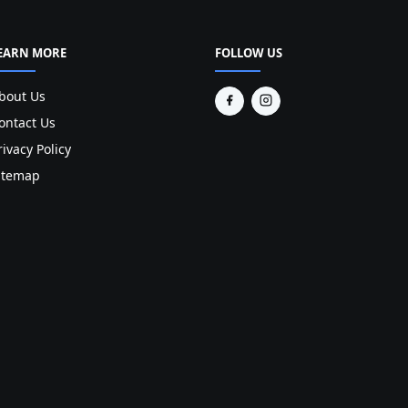
EARN MORE
FOLLOW US
bout Us
ontact Us
rivacy Policy
itemap