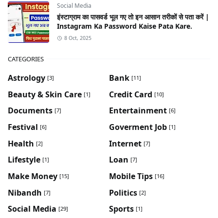
Social Media
इंस्टाग्राम का पासवर्ड भूल गए तो इन आसान तरीकों से पता करें |
Instagram Ka Password Kaise Pata Kare.
8 Oct, 2025
CATEGORIES
Astrology
Bank
[3]
[11]
Beauty & Skin Care
Credit Card
[1]
[10]
Documents
Entertainment
[7]
[6]
Festival
Goverment Job
[6]
[1]
Health
Internet
[2]
[7]
Lifestyle
Loan
[1]
[7]
Make Money
Mobile Tips
[15]
[16]
Nibandh
Politics
[7]
[2]
Social Media
Sports
[29]
[1]