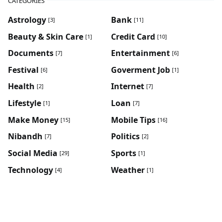
CATEGORIES
Astrology
Bank
[3]
[11]
Beauty & Skin Care
Credit Card
[1]
[10]
Documents
Entertainment
[7]
[6]
Festival
Goverment Job
[6]
[1]
Health
Internet
[2]
[7]
Lifestyle
Loan
[1]
[7]
Make Money
Mobile Tips
[15]
[16]
Nibandh
Politics
[7]
[2]
Social Media
Sports
[29]
[1]
Technology
Weather
[4]
[1]